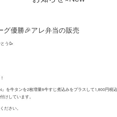
ーグ優勝🎉アレ弁当の販売
めでとう🥳
！
N』を牛タンを2枚増量&牛すじ煮込みをプラスして1,800円
付けしています。
ください。