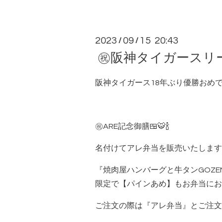
2023
09
15 20:43
/
/
㊗️阪神タイガースリ
阪神タイガース18年ぶり優勝お
㊗️ARE記念御膳🍱🐯🍾
名付けてアレ弁当を販売いたします
『焼肉屋ハンバーグと牛タンGOZE
限定で【パインあめ】もお弁当にお
ご注文の際は『アレ弁当』とご注文