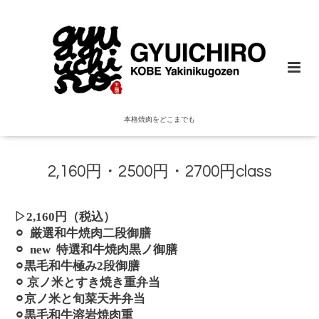
本格焼肉をどこまでも
2,160円・2500円・2700円class
▷2,160
円（税込）
⚪︎ 厳選和牛焼肉二段御膳
⚪︎ new 特選和牛焼肉黒ノ御膳
⚪︎黒毛和牛極み2段御膳
⚪︎ 京ノ米とすき焼き重弁当
⚪︎京ノ米と旬菜天丼弁当
⚪︎黒毛和牛溶岩焼肉重